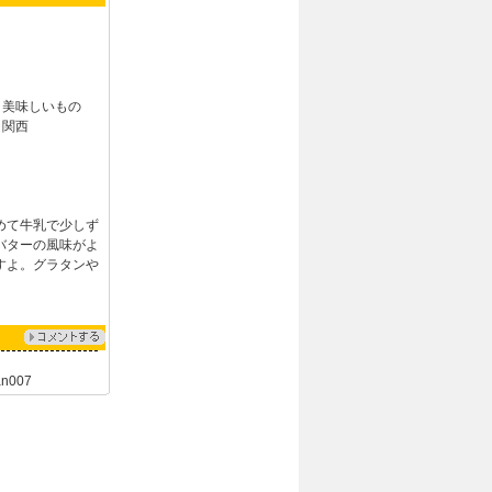
：
美味しいもの
：
関西
めて牛乳で少しず
バターの風味がよ
すよ。グラタンや
an007