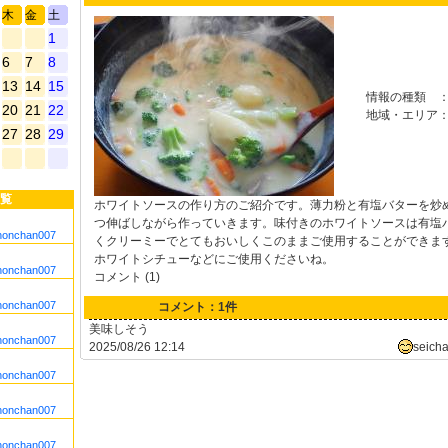
木
金
土
1
6
7
8
13
14
15
情報の種類
20
21
22
地域・エリア
27
28
29
覧
ホワイトソースの作り方のご紹介です。薄力粉と有塩バターを炒
つ伸ばしながら作っていきます。味付きのホワイトソースは有塩
nonchan007
くクリーミーでとてもおいしくこのままご使用することができま
ホワイトシチューなどにご使用くださいね。
nonchan007
コメント (1)
nonchan007
コメント：1件
美味しそう
nonchan007
2025/08/26 12:14
seich
nonchan007
nonchan007
nonchan007