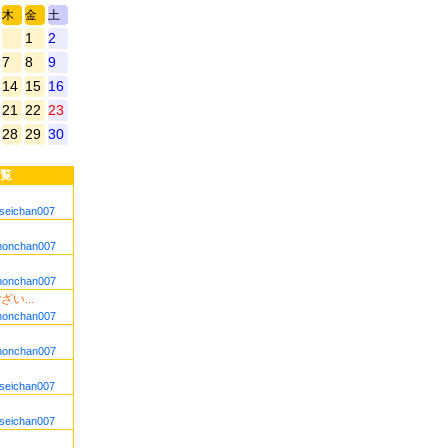
木
金
土
1
2
7
8
9
14
15
16
21
22
23
28
29
30
覧
seichan007
nonchan007
nonchan007
い...
nonchan007
nonchan007
seichan007
seichan007