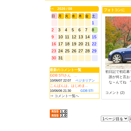
<<
2026 / 08
フォトコンに
日
月
火
水
木
金
土
1
2
3
4
5
6
7
8
9
10
11
12
13
14
15
16
17
18
19
20
21
22
23
24
25
26
27
28
29
30
31
最新のコメント一覧
初日記で初応募
GDB STIさん ...
誰が何と言お
10/06/07 22:07
ベジタリアン
な～んてね ^
こんばんは。はじめま...
10/06/06 21:30
GDB STI
コメント (2)
⇒
コメント一覧へ