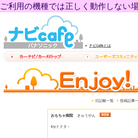
ご利用の機種では正しく動作しない
ナビcafeとは
日記帳一覧
投稿記事
おもちゃ病院
きゅうやん
toyドクタ－