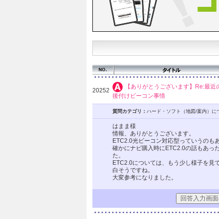
【ありがとうございます】Re:最近
20252
後付けビーコン事情
質問カテゴリ：
ハード・ソフト（地図/案内）に
はまま様
情報、ありがとうございます。
ETC2.0光ビーコン対応型っていうのも
確かにナビ購入時にETC2.0の話もあ
た。
ETC2.0については、もう少し様子を
白そうですね。
大変参考になりました。