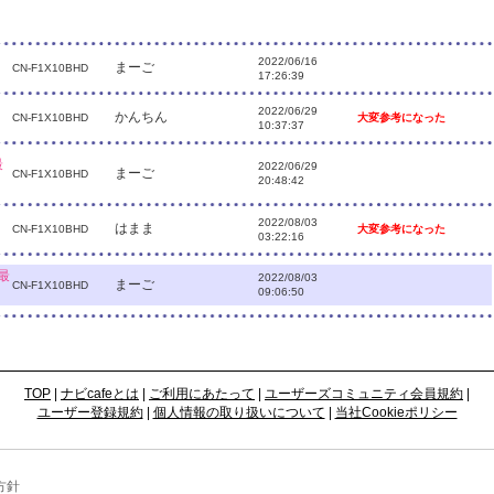
2022/06/16
まーご
CN-F1X10BHD
17:26:39
2022/06/29
かんちん
CN-F1X10BHD
大変参考になった
10:37:37
最
2022/06/29
まーご
CN-F1X10BHD
20:48:42
2022/08/03
はまま
CN-F1X10BHD
大変参考になった
03:22:16
最
2022/08/03
まーご
CN-F1X10BHD
09:06:50
TOP
|
ナビcafeとは
|
ご利用にあたって
|
ユーザーズコミュニティ会員規約
|
ユーザー登録規約
|
個人情報の取り扱いについて
|
当社Cookieポリシー
方針