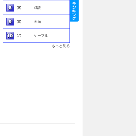
(9)
取説
(8)
画面
(7)
ケーブル
もっと見る