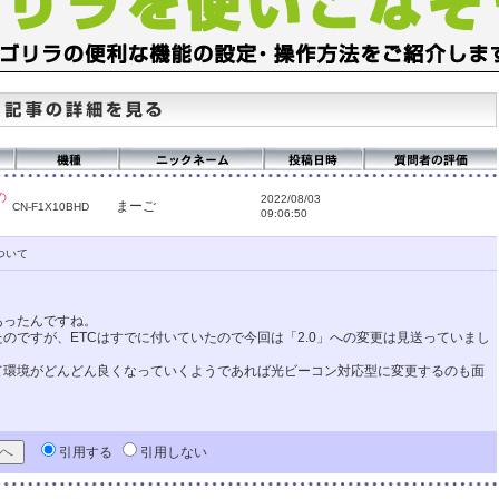
の
2022/08/03
まーご
CN-F1X10BHD
09:06:50
ついて
あったんですね。
ったのですが、ETCはすでに付いていたので今回は「2.0」への変更は見送っていまし
見て環境がどんどん良くなっていくようであれば光ビーコン対応型に変更するのも面
引用する
引用しない