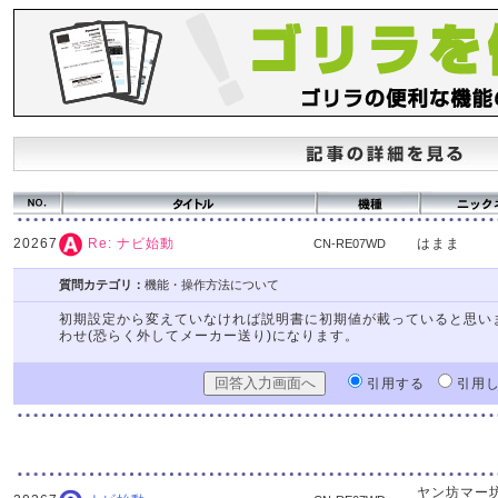
20267
はまま
Re: ナビ始動
CN-RE07WD
質問カテゴリ：
機能・操作方法について
初期設定から変えていなければ説明書に初期値が載っていると思い
わせ(恐らく外してメーカー送り)になります。
引用する
引用
ヤン坊マー