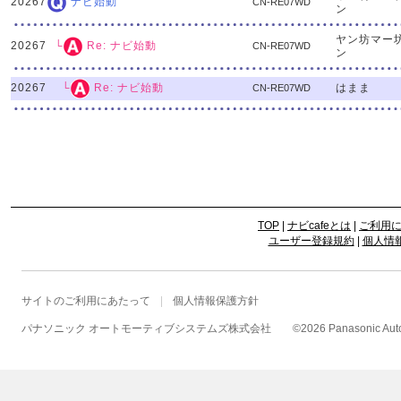
20267
ナビ始動
CN-RE07WD
ン
ヤン坊マー
20267
└
Re: ナビ始動
CN-RE07WD
ン
20267
はまま
└
Re: ナビ始動
CN-RE07WD
TOP
|
ナビcafeとは
|
ご利用
ユーザー登録規約
|
個人情
サイトのご利用にあたって
個人情報保護方針
パナソニック オートモーティブシステムズ株式会社
©
2026 Panasonic Autom