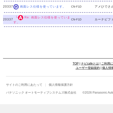
20337
アメひでさ
画面レス仕様を使っています。
CN-F1D
└
Re: 画面レス仕様を使っていま
20337
カーナビフ
CN-F1D
す。
TOP
|
ナビcafeとは
|
ご利用
ユーザー登録規約
|
個人情
サイトのご利用にあたって
個人情報保護方針
パナソニック オートモーティブシステムズ株式会社
©
2026 Panasonic Autom