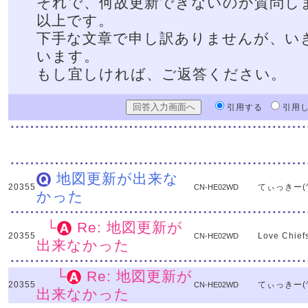
それで、何故更新できないのか質問し
以上です。
下手な文章で申し訳ありませんが、い
います。
もし宜しければ、ご返答ください。
引用する
引用
地図更新が出来な
20355
てぃっきー(^
CN-HE02WD
かった
└
Re: 地図更新が
20355
Love Chief
CN-HE02WD
出来なかった
└
Re: 地図更新が
20355
てぃっきー(^
CN-HE02WD
出来なかった