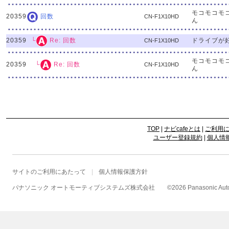
モコモコモ
20359
回数
CN-F1X10HD
ん
20359
ドライブが
└
Re: 回数
CN-F1X10HD
モコモコモ
20359
└
Re: 回数
CN-F1X10HD
ん
TOP
|
ナビcafeとは
|
ご利用
ユーザー登録規約
|
個人情
サイトのご利用にあたって
個人情報保護方針
パナソニック オートモーティブシステムズ株式会社
©
2026 Panasonic Autom