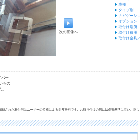
車種
タイプ別
ナビゲーシ
オプション
取付け場所
次の画像へ
取付け費用
取付け金具
イバー
いもの
た。
に掲載された取付例はユーザーの皆様による参考事例です。お取り付けの際には保安基準に従い、正し