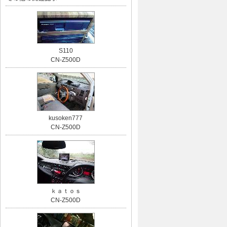
S110
CN-Z500D
kusoken777
CN-Z500D
ｋａｔｏｓ
CN-Z500D