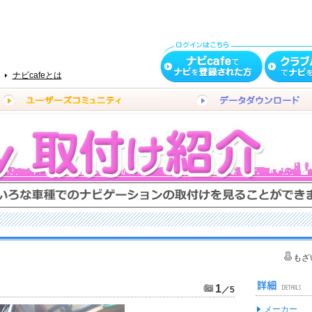
ナビcafeとは
もざ
1
／5
メーカー