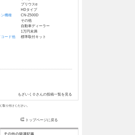
プリウスα
HDタイプ
ョン機種
CN-Z500D
その他
自動車ディーラー
1万円未満
／コード他
標準取付キット
もざいくＯさんの投稿一覧を見る
く取り付けください。
トップページに戻る