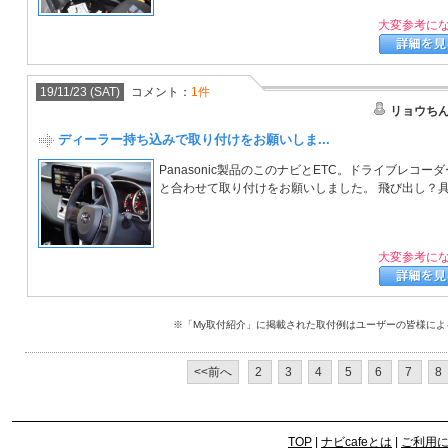
大変参考に
19/11/23 (SAT)
コメント：
1件
リョウち
ディーラー持ち込みで取り付けをお願いしま...
Panasonic製品のこのナビとETC。ドライブレコーダ
と合わせて取り付けをお願いしました。 飛び出し？具.
大変参考に
※「My取付紹介」に掲載された取付例はユーザーの皆様に
<<前へ
2
3
4
5
6
7
8
TOP
|
ナビcafeとは
|
ご利用