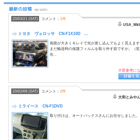
20/03/21 (SAT)
コメント：
1件
USA_MkI
トヨタ ヴェロッサ CN-F1X10D ...
画面が大きくキレイで光が差し込んでもよく見えます
まだ輸送時の保護フィルムを取り外す前ですが。（笑
在...
大変参考に
20/02/08 (SAT)
コメント：
2件
大和とみや
ミライース CN-F1DVD
取り付けは、オートバックスさんにお任せしました。