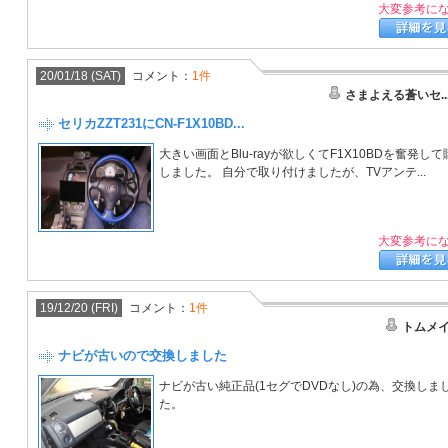
大変参考に
20/01/18 (SAT)
コメント：
1件
さまよえる蒼いセ..
セリカZZT231にCN-F1X10BD...
大きい画面とBlu-rayが欲しくてF1X10BDを奮発して
しました。 自分で取り付けましたが、TVアンテ...
大変参考に
19/12/20 (FRI)
コメント：
1件
トムメ
ナビが古いので交換しました
ナビが古い純正品(1セグでDVDなし)の為、交換しま
た。