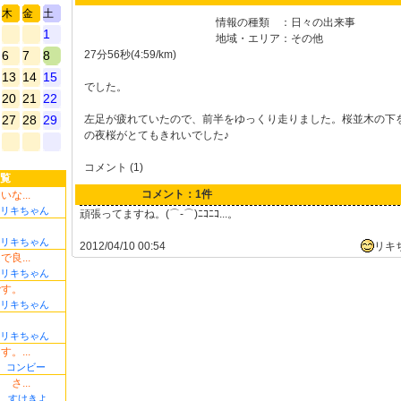
木
金
土
情報の種類
：
日々の出来事
1
地域・エリア
：
その他
6
7
8
27分56秒(4:59/km)
13
14
15
でした。
20
21
22
27
28
29
左足が疲れていたので、前半をゆっくり走りました。桜並木の下
の夜桜がとてもきれいでした♪
コメント (1)
覧
コメント：1件
な...
リキちゃん
頑張ってますね。(⌒-⌒)ﾆｺﾆｺ...。
リキちゃん
2012/04/10 00:54
リキ
良...
リキちゃん
です。
リキちゃん
リキちゃん
。...
コンビー
さ...
すけきよ