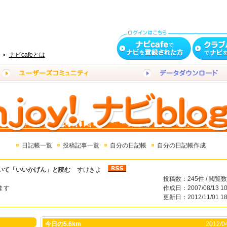
ナビcafeとは
日記帳一覧
投稿記事一覧
自分の日記帳
自分の日記帳作成
いて「いいかげん」と読む
すけきよ
投稿数：245件 / 閲覧数
ます
作成日：2007/08/13 10
更新日：2012/11/01 18
今日の5.6km
2012/04