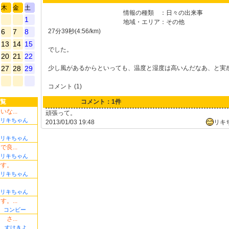
木
金
土
情報の種類
：
日々の出来事
1
地域・エリア
：
その他
6
7
8
27分39秒(4:56/km)
13
14
15
でした。
20
21
22
27
28
29
少し風があるからといっても、温度と湿度は高いんだなあ、と実
コメント (1)
覧
コメント：1件
な...
頑張って。
リキちゃん
2013/01/03 19:48
リキ
リキちゃん
良...
リキちゃん
です。
リキちゃん
リキちゃん
。...
コンビー
さ...
すけきよ