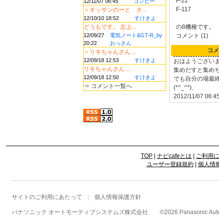
F-22
12/11/07 06:45
コンビー
F-117
＞オッサンのーと さ...
12/10/10 18:52
すけきよ
どうもです。 左上...
の8機種です。
12/09/27
電気ノート&GT-R_by
コメント (1)
20:22
おっさん
コメ
＞リキちゃんさん ...
12/09/18 12:53
すけきよ
おはようござい
リキちゃんさん ...
集めだすと集め
12/09/18 12:50
すけきよ
でも自分の場最
⇒
コメント一覧へ
(*^_^*)、
2012/11/07 06:4
TOP
|
ナビcafeとは
|
ご利用
ユーザー登録規約
|
個人情
サイトのご利用にあたって
個人情報保護方針
パナソニック オートモーティブシステムズ株式会社
©
2026 Panasonic Autom