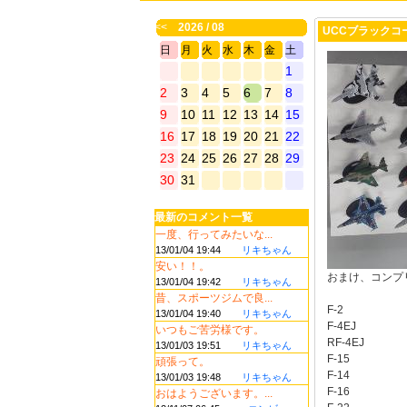
<<
2026 / 08
UCCブラックコ
日
月
火
水
木
金
土
1
2
3
4
5
6
7
8
9
10
11
12
13
14
15
16
17
18
19
20
21
22
23
24
25
26
27
28
29
30
31
最新のコメント一覧
一度、行ってみたいな...
13/01/04 19:44
リキちゃん
安い！！。
おまけ、コンプ
13/01/04 19:42
リキちゃん
昔、スポーツジムで良...
F-2
13/01/04 19:40
リキちゃん
F-4EJ
いつもご苦労様です。
RF-4EJ
13/01/03 19:51
リキちゃん
F-15
頑張って。
F-14
13/01/03 19:48
リキちゃん
F-16
おはようございます。...