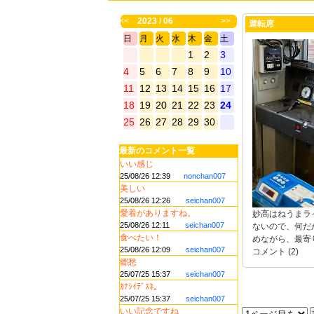
<<
2023 / 06
>>
運転席
日
月
火
水
木
金
土
1
2
3
4
5
6
7
8
9
10
11
12
13
14
15
16
17
18
19
20
21
22
23
24
25
26
27
28
29
30
最新のコメント一覧
いい感じ
25/08/26 12:39
nonchan007
美しい
25/08/26 12:26
seichan007
愛着がありますね。
妙高はねうまラ
25/08/26 12:11
seichan007
ないので、何だ
食べたい！
めながら、最寄
25/08/26 12:09
seichan007
コメント (2)
郷愁
25/07/25 15:37
seichan007
ｶﾅｼｲﾃﾞｽﾈ｡
25/07/25 15:37
seichan007
いい記念ですね