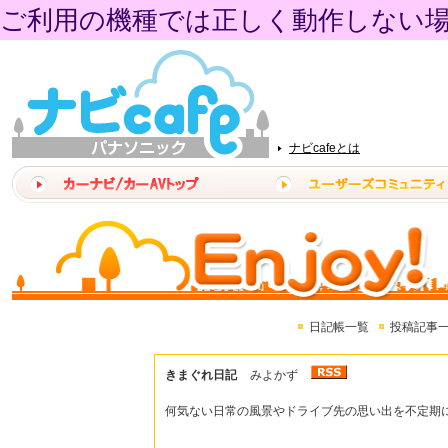
ご利用の機種では正しく動作しない
ナビcafeとは
日記帳一覧
投稿記事
きまぐれ日記
みよかず
何気ない日常の風景やドライブ先の思い出を不定期