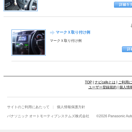
マークＸ取り付け例
マークＸ取り付け例
TOP
|
ナビcafeとは
|
ご利用
ユーザー登録規約
|
個人情
サイトのご利用にあたって
個人情報保護方針
パナソニック オートモーティブシステムズ株式会社
©
2026 Panasonic Autom