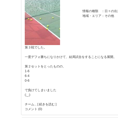
情報の種類
：
日々の出
地域・エリア
：
その他
第３戦でした。
一度デフォ勝ちになりかけて、結局試合をすることになる展開。
第２セットをとったものの、
1-6
6-4
0-6
で負けてしまいました
(;_;)
チーム...
[ 続きを読む ]
コメント (0)