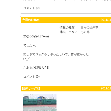
コメント (0)
今日の5.6km
2011/11
情報の種類
：
日々の出来事
地域・エリア
：
その他
25分50秒(4:37/km)
でした～。
忙しさでジョグをサボったせいで、体が重かった
(>_<)
さあまた頑張ろう!!
コメント (0)
団体リーグ戦
2011/11