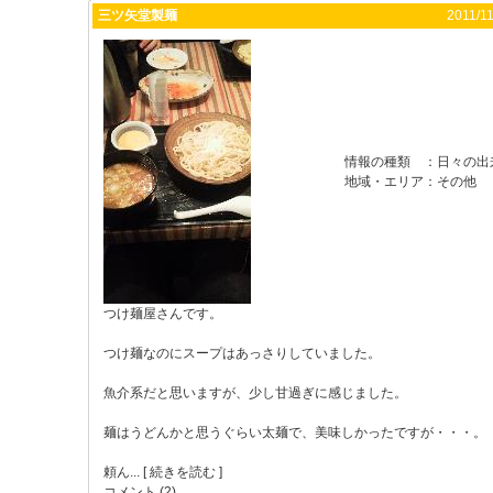
三ツ矢堂製麺
2011/11
情報の種類
：
日々の出
地域・エリア
：
その他
つけ麺屋さんです。
つけ麺なのにスープはあっさりしていました。
魚介系だと思いますが、少し甘過ぎに感じました。
麺はうどんかと思うぐらい太麺で、美味しかったですが・・・。
頼ん...
[ 続きを読む ]
コメント (2)