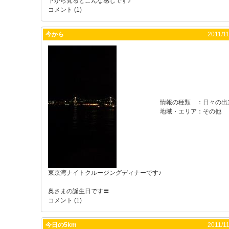
下から見るとこんな感じです♪
コメント (1)
今から
2011/11
情報の種類
：
日々の出
地域・エリア
：
その他
東京湾ナイトクルージングディナーです♪
奥さまの誕生日です〓
コメント (1)
今日の5km
2011/11