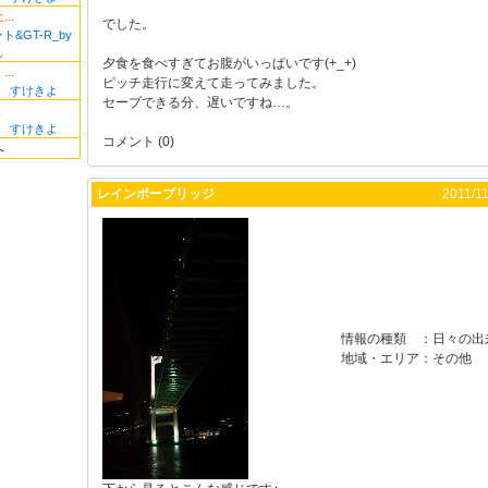
..
でした。
ト&GT-R_by
ん
夕食を食べすぎてお腹がいっぱいです(+_+)
..
ピッチ走行に変えて走ってみました。
すけきよ
セーブできる分、遅いですね…。
.
すけきよ
コメント (0)
へ
レインボーブリッジ
2011/11
情報の種類
：
日々の出
地域・エリア
：
その他