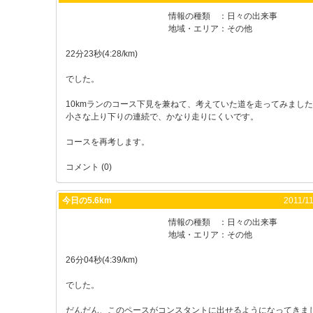
情報の種類
：
日々の出来事
地域・エリア
：
その他
22分23秒(4:28/km)
でした。
10kmランのコース下見を兼ねて、考えていた道を走ってみまし
小さな上り下りの連続で、かなり走りにくいです。
コースを再考します。
コメント (0)
今日の5.6km
2011/11
情報の種類
：
日々の出来事
地域・エリア
：
その他
26分04秒(4:39/km)
でした。
だんだん、このペースがコンスタントに出せるようになってきま