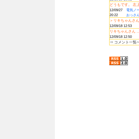
どうもです。 左上.
12/09/27
電気ノー
20:22
おっさ
＞リキちゃんさん .
12/09/18 12:53
リキちゃんさん ..
12/09/18 12:50
⇒
コメント一覧