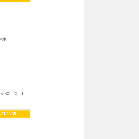
来事
かに(゜ロ゜)
/21 23:35