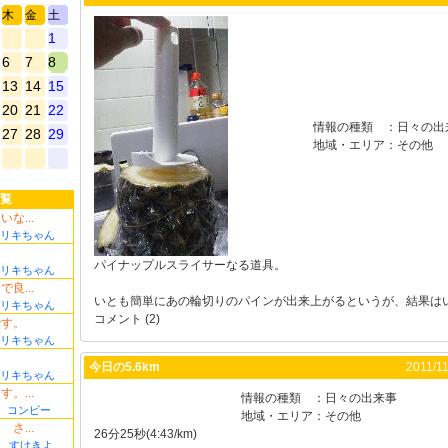
木
金
土
1
6
7
8
13
14
15
20
21
22
情報の種類
：
日々の出
27
28
29
地域・エリア
：
その他
覧
な...
リキちゃん
パイナップルスライサーなる道具。
リキちゃん
良...
いとも簡単にあの輪切りのパインが出来上がるというが、結果はい
リキちゃん
コメント (2)
です。
リキちゃん
今日の5.6km
2011/11
リキちゃん
。...
情報の種類
：
日々の出来事
コンビー
地域・エリア
：
その他
さ...
26分25秒(4:43/km)
すけきよ