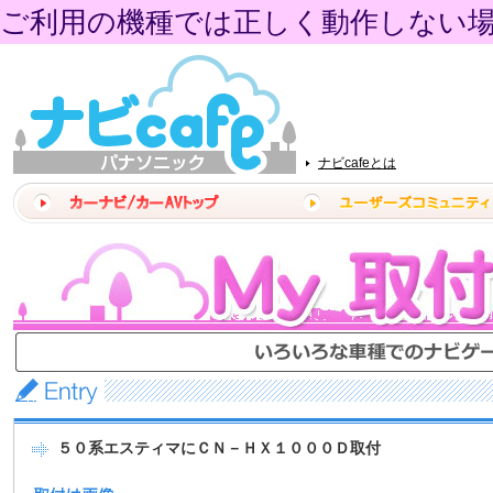
ご利用の機種では正しく動作しない
ナビcafeとは
５０系エスティマにＣＮ－ＨＸ１０００Ｄ取付